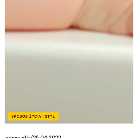
SPOSÓB ŻYCIA I STYL
/
zagwozdki
25.04.2022