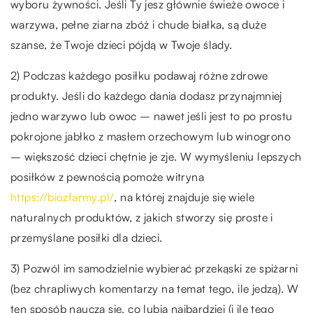
wyboru żywności. Jeśli Ty jesz głównie świeże owoce i
warzywa, pełne ziarna zbóż i chude białka, są duże
szanse, że Twoje dzieci pójdą w Twoje ślady.
2) Podczas każdego posiłku podawaj różne zdrowe
produkty. Jeśli do każdego dania dodasz przynajmniej
jedno warzywo lub owoc – nawet jeśli jest to po prostu
pokrojone jabłko z masłem orzechowym lub winogrono
– większość dzieci chętnie je zje. W wymyśleniu lepszych
posiłków z pewnością pomoże witryna
https://biozfarmy.pl/
, na której znajduje się wiele
naturalnych produktów, z jakich stworzy się proste i
przemyślane posiłki dla dzieci.
3) Pozwól im samodzielnie wybierać przekąski ze spiżarni
(bez chrapliwych komentarzy na temat tego, ile jedzą). W
ten sposób nauczą się, co lubią najbardziej (i ile tego