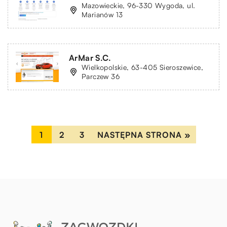
Mazowieckie, 96-330 Wygoda, ul.
Marianów 13
ArMar S.C.
Wielkopolskie, 63-405 Sieroszewice,
Parczew 36
1
2
3
NASTĘPNA STRONA »