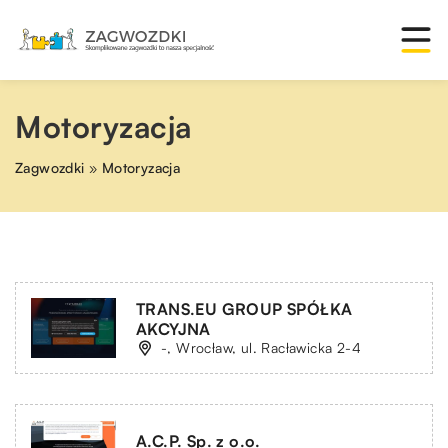
Motoryzacja
Zagwozdki
»
Motoryzacja
TRANS.EU GROUP SPÓŁKA
AKCYJNA
-, Wrocław, ul. Racławicka 2-4
A.C.P. Sp. z o.o.