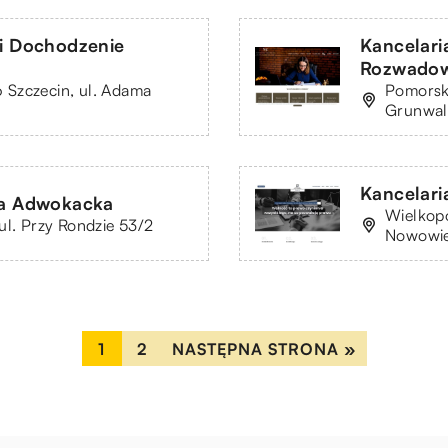
 i Dochodzenie
Kancelar
Rozwadow
 Szczecin, ul. Adama
Pomorski
Grunwal
Kancelari
ia Adwokacka
Wielkopo
ul. Przy Rondzie 53/2
Nowowie
1
2
NASTĘPNA STRONA »