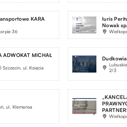
ransportowe KARA
Iuris Per
Nowak sp.
orpie 36
Wielkopo
A ADWOKAT MICHAŁ
Dudkowiak
Lubuskie
zczecin, ul. Księcia
2/3
„KANCEL
PRAWNYC
ń, ul. Klemensa
PARTNERS
Wielkopo