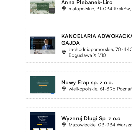
Anna Plebanek-Liro
małopolskie, 31-034 Kraków, 
KANCELARIA ADWOKACK
GAJDA
zachodniopomorskie, 70-440 
Bogusława X 1/10
Nowy Etap sp. z o.o.
wielkopolskie, 61-896 Pozna
Wyzeruj Długi Sp. z o.o
Mazowieckie, 03-934 Warszaw