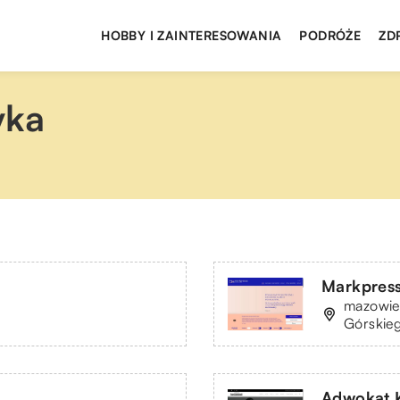
HOBBY I ZAINTERESOWANIA
PODRÓŻE
ZD
yka
Markpress
mazowie
Górskie
Adwokat K