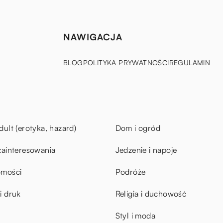
NAWIGACJA
BLOG
POLITYKA PRYWATNOŚCI
REGULAMIN
dult (erotyka, hazard)
Dom i ogród
zainteresowania
Jedzenie i napoje
omości
Podróże
i druk
Religia i duchowość
Styl i moda