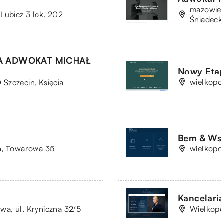
mazowiec
Lubicz 3 lok. 202
Śniadeck
A ADWOKAT MICHAŁ
Nowy Etap 
wielkop
Szczecin, Księcia
Bem & Wsp
ń, Towarowa 35
wielkopo
Kancelari
a, ul. Kryniczna 32/5
Wielkopo