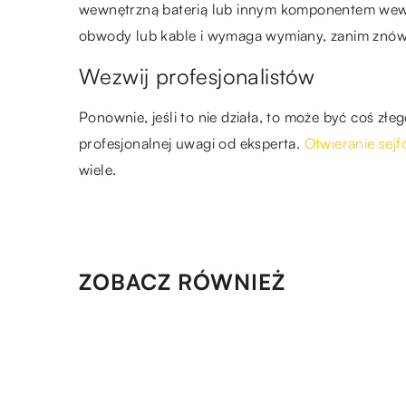
wewnętrzną baterią lub innym komponentem wewnąt
obwody lub kable i wymaga wymiany, zanim znów 
Wezwij profesjonalistów
Ponownie, jeśli to nie działa, to może być coś 
profesjonalnej uwagi od eksperta.
Otwieranie sej
wiele.
ZOBACZ RÓWNIEŻ
03.09.2022
Do czego służy guma i jak
powstaje? Tutaj się dowiesz!