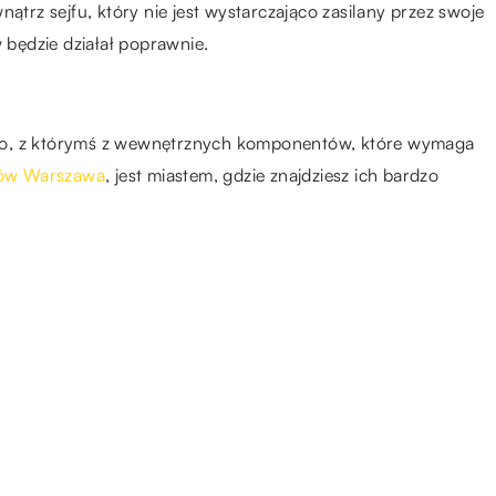
rz sejfu, który nie jest wystarczająco zasilany przez swoje
będzie działał poprawnie.
złego, z którymś z wewnętrznych komponentów, które wymaga
fów Warszawa
, jest miastem, gdzie znajdziesz ich bardzo
18.01.2022
Jakiego typu opony wykorzystuje
się w pojazdach ciężarowych?