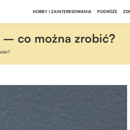
HOBBY I ZAINTERESOWANIA
PODRÓŻE
ZD
ra – co można zrobić?
robić?