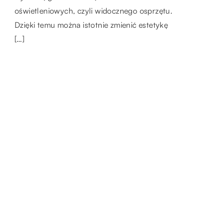
oświetleniowych, czyli widocznego osprzętu.
chcemy zapewnić swoim zwierzętom pełne
pomieszczenia, wiele osób chętnie sięga po
Dzięki temu można istotnie zmienić estetykę
bezpieczeństwo w czasie podróży. Z […]
nowoczesne, sprawdzone rozwiązania.
[…]
Dlatego też […]