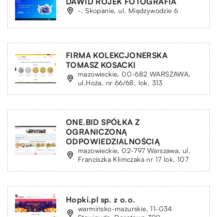
DAWID ROJEK FOTOGRAFIA
-, Skopanie, ul. Międzywodzie 6
FIRMA KOLEKCJONERSKA
TOMASZ KOSACKI
mazowieckie, 00-682 WARSZAWA,
ul.Hoża, nr 66/68, lok. 313
ONE.BID SPÓŁKA Z
OGRANICZONĄ
ODPOWIEDZIALNOŚCIĄ
mazowieckie, 02-797 Warszawa, ul.
Franciszka Klimczaka nr 17 lok. 107
Hopki.pl sp. z o.o.
warmińsko-mazurskie, 11-034