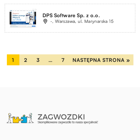
DPS Software Sp. z o.o.
-, Warszawa, ul. Marynarska 15
1
2
3
…
7
NASTĘPNA STRONA »