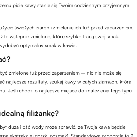
 czemu picie kawy stanie się Twoim codziennym przyjemnym
 użycie świeżych ziaren i zmielenie ich tuż przed zaparzeniem.
iż te wstępnie zmielone, które szybko tracą swój smak.
y wydobyć optymalny smak w kawie.
ać?
 być zmielone tuż przed zaparzeniem – nic nie może się
ć najlepsze rezultaty, szukaj kawy w całych ziarnach, która
. Jeśli chodzi o najlepsze miejsce do znalezienia tego typu
idealną filiżankę?
zbyt duża ilość wody może sprawić, że Twoja kawa będzie
ną ekstrakcję (gorzki posmak). Standardowa proporcja to 2