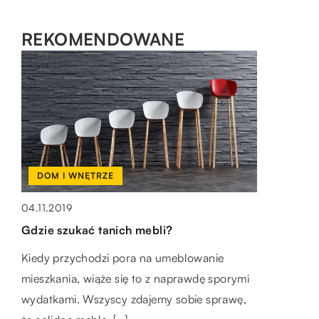
REKOMENDOWANE
DOM I WNĘTRZE
HOBBY I RELAKS/WYPOCZYNEK
SPOSÓB ŻYCIA I STYL
04.11.2019
21.07.2022
30.01.2023
Gdzie szukać tanich mebli?
Podstawowe wyposażenie, w które
Szykowne i eleganckie dodatki do
Kiedy przychodzi pora na umeblowanie
powinien zaopatrzyć się każdy myśliwy
damskich stylizacji
mieszkania, wiąże się to z naprawdę sporymi
Właściwy sprzęt może stanowić różnicę
Eleganckie akcesoria powinny dodawać
wydatkami. Wszyscy zdajemy sobie sprawę,
między dobrym a złym polowaniem. Jest
stylizacji odpowiedniego charakteru oraz