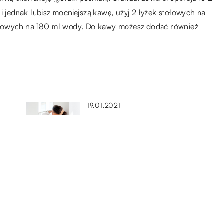
i jednak lubisz mocniejszą kawę, użyj 2 łyżek stołowych na
tołowych na 180 ml wody. Do kawy możesz dodać również
19.01.2021
Najmodniejsze kroje damskich
koszul
20.08.2021
ć
Pomoc w jakiej formie mogą
otrzymać osoby słabowidzące?
11.05.2019