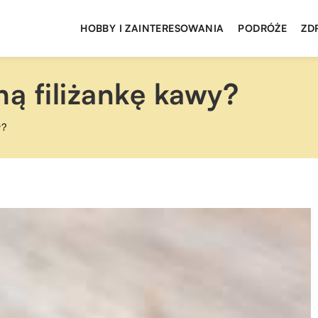
HOBBY I ZAINTERESOWANIA
PODRÓŻE
ZD
ną filiżankę kawy?
y?