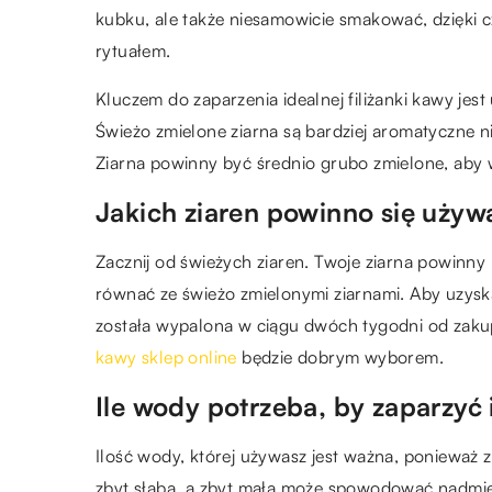
kubku, ale także niesamowicie smakować, dzięki
rytuałem.
Kluczem do zaparzenia idealnej filiżanki kawy jest
Świeżo zmielone ziarna są bardziej aromatyczne n
Ziarna powinny być średnio grubo zmielone, ab
Jakich ziaren powinno się używ
Zacznij od świeżych ziaren. Twoje ziarna powinny
równać ze świeżo zmielonymi ziarnami. Aby uzyska
została wypalona w ciągu dwóch tygodni od zakupu
kawy sklep online
będzie dobrym wyborem.
Ile wody potrzeba, by zaparzyć 
Ilość wody, której używasz jest ważna, ponieważ 
zbyt słaba, a zbyt mała może spowodować nadmier