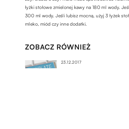
łyżki stołowe zmielonej kawy na 180 ml wody. Jeśl
300 ml wody. Jeśli lubisz mocną, użyj 3 łyżek s
mleko, miód czy inne dodatki.
ZOBACZ RÓWNIEŻ
23.12.2017
Ile kosztują tłumaczenia stron
internetowych?
23.02.2021
Jak zapewnić sobie mobilnoś
podczas urlopu?
19.11.2020