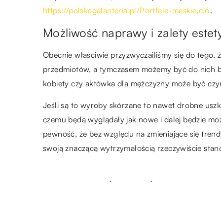
https://polskagalanteria.pl/Portfele-meskie,c,6
.
Możliwość naprawy i zalety estet
Obecnie właściwie przyzwyczailiśmy się do tego,
przedmiotów, a tymczasem możemy być do nich b
kobiety czy aktówka dla mężczyzny może być czym
Jeśli są to wyroby skórzane to nawet drobne usz
czemu będą wyglądały jak nowe i dalej będzie moż
pewność, że bez względu na zmieniające się tren
swoją znaczącą wytrzymałością rzeczywiście stano
ZOBACZ RÓWNIEŻ
28.07.2019