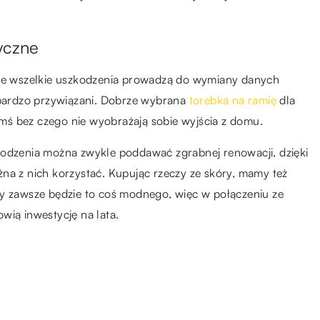
yczne
 że wszelkie uszkodzenia prowadzą do wymiany danych
ardzo przywiązani. Dobrze wybrana
torebka na ramię
dla
ś bez czego nie wyobrażają sobie wyjścia z domu.
kodzenia można zwykle poddawać zgrabnej renowacji, dzięki
na z nich korzystać. Kupując rzeczy ze skóry, mamy też
dy zawsze będzie to coś modnego, więc w połączeniu ze
wią inwestycję na lata.
16.12.2020