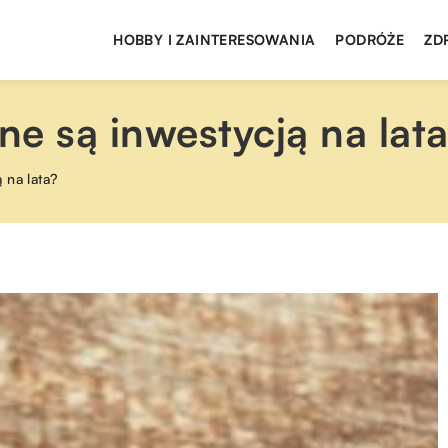
HOBBY I ZAINTERESOWANIA
PODRÓŻE
ZD
e są inwestycją na lat
 na lata?