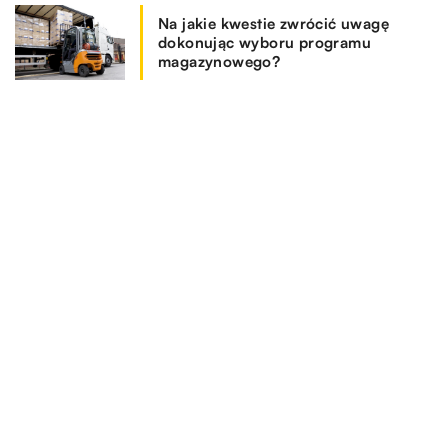
Na jakie kwestie zwrócić uwagę
dokonując wyboru programu
magazynowego?
REKOMENDOWANE
ZDROWIE
13.05.2020
SPOSÓB ŻYCIA I STYL
PRZEDSIĘBIORCZOŚĆ I GOSPODARKA
Diagnostyka jamy ustnej – dlaczego warto wykonać