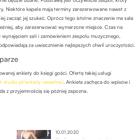
ie będzie udane. Podstawą jest oczywiście zespół, który
y. Niektóre kapele mają terminy zarezerwowane nawet z
ej zacząć jej szukać. Oprócz tego istotne znaczenie ma sala
ześniej, aby zarezerwować wymarzone miejsce. Czas na
z wynajęciem sali i zamówieniem zespołu muzycznego,
 odpowiadają za uwiecznienie najlepszych chwil uroczystości.
 parze
nej ankiety do księgi gości. Ofertę takiej usługi
st-studio.pl/ankiety-weselne/
. Ankieta zachęca do wpisów i
da z przyjemnością się później zapozna.
10.01.2020