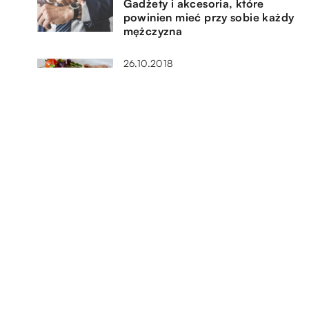
Gadżety i akcesoria, które
powinien mieć przy sobie każdy
mężczyzna
26.10.2018
Mięso wieprzowe – dlaczego
warto je jeść
17.07.2021
Jak ważny jest sport w naszym
życiu?