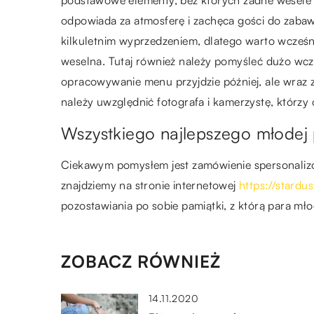
podstawowe elementy, bez których żadne wesele n
odpowiada za atmosferę i zachęca gości do zabaw
kilkuletnim wyprzedzeniem, dlatego warto wcześni
weselna. Tutaj również należy pomyśleć dużo wc
opracowywanie menu przyjdzie później, ale wraz 
należy uwzględnić fotografa i kamerzystę, którzy
Wszystkiego najlepszego młodej
Ciekawym pomysłem jest zamówienie spersonalizowa
znajdziemy na stronie internetowej
https://stardu
pozostawiania po sobie pamiątki, z którą para mło
ZOBACZ RÓWNIEŻ
14.11.2020