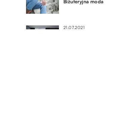
Biżuteryjna moda
21.07.2021
Aranżacja salonu – czego nie
może w nim zabraknąć?
22.08.2022
Czy smartwatch jest lepszym
wyborem niż tradycyjny
zegarek?
DODAJ KOMENTARZ