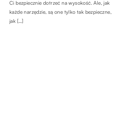
Coraz więcej osób decyduje się na udział w
Ci bezpiecznie dotrzeć na wysokość. Ale, jak
profesjonalnym kursie motorowodnym. Po
każde narzędzie, są one tylko tak bezpieczne,
jego ukończeniu i zdaniu stosownego
jak […]
egzaminu nabywa się […]