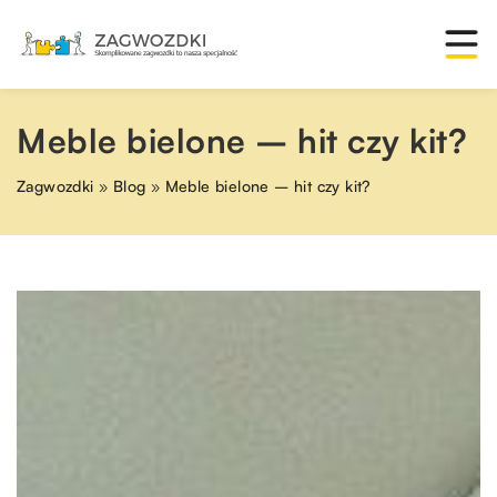
Meble bielone – hit czy kit?
Zagwozdki
»
Blog
»
Meble bielone – hit czy kit?