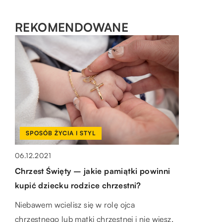
REKOMENDOWANE
SPOSÓB ŻYCIA I STYL
SPOSÓB ŻYCIA I STYL
DOM I WNĘTRZE
06.12.2021
26.04.2021
22.10.2021
Chrzest Święty – jakie pamiątki powinni
Złoty czy srebrny – jaki zegarek wybrać?
Na co zwrócić uwagę przy wyborze
kupić dziecku rodzice chrzestni?
Współcześni ludzie, wyposażeni w dobrej
hokera?
Niebawem wcielisz się w rolę ojca
jakości telefony, tracą zainteresowanie
Hokery, czyli inaczej krzesła barowe
chrzestnego lub matki chrzestnej i nie wiesz,
zegarkami naręcznymi, odkładając je głęboko