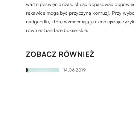
warto poświęcić czas, chcąc dopasować odpowiedn
rękawice mogą być przyczyną kontuzji. Przy wyb
nadgarstki, które wzmacniają je i zmniejszają r
również bandaże bokserskie.
ZOBACZ RÓWNIEŻ
14.06.2019
Warszawskie zabytki, które m
ciekawą historię
14.10.2020
Jeziora w Wielkopolsce ideal
na rodzinny wypoczynek
20.10.2021