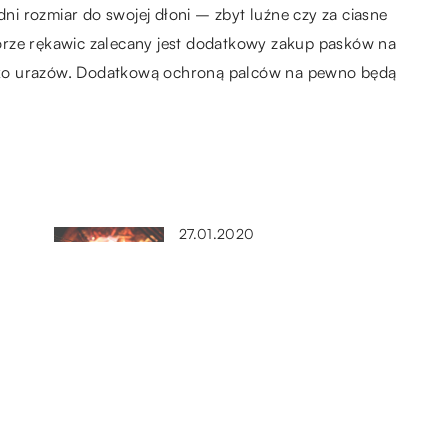
i rozmiar do swojej dłoni – zbyt luźne czy za ciasne
orze rękawic zalecany jest dodatkowy zakup pasków na
yzyko urazów. Dodatkową ochroną palców na pewno będą
27.01.2020
ają
Jakie potrawy można ugotować
w ognisku?
16.11.2022
ne
Jaki jest najwygodniejszy środek
transportu do długich podróży?
23.11.2020