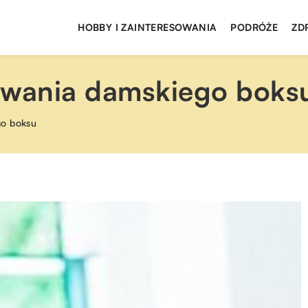
HOBBY I ZAINTERESOWANIA
PODRÓŻE
ZD
owania damskiego boks
go boksu