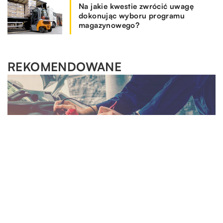
Na jakie kwestie zwrócić uwagę
dokonując wyboru programu
magazynowego?
REKOMENDOWANE
HOBBY I RELAKS/WYPOCZYNEK
SPOSÓB ŻYCIA I STYL
MOTORYZACJA I TECHNOLOGIA
21.10.2018