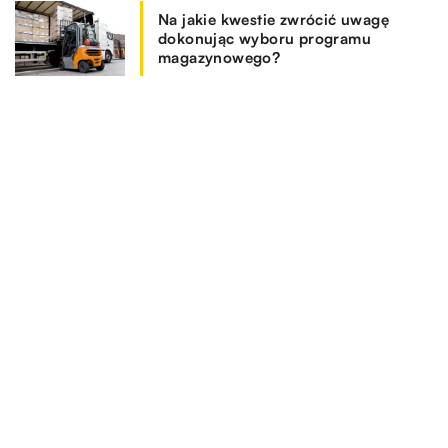
Na jakie kwestie zwrócić uwagę
dokonując wyboru programu
magazynowego?
REKOMENDOWANE
DOM I WNĘTRZE
RYNEK BUDOWLANY
RYNEK I BIZNES