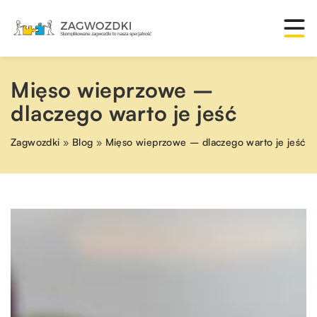
Mięso wieprzowe –
dlaczego warto je jeść
Zagwozdki
»
Blog
»
Mięso wieprzowe – dlaczego warto je jeść