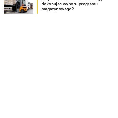
dokonując wyboru programu
magazynowego?
REKOMENDOWANE
MOTORYZACJA I TECHNOLOGIA
HOBBY I RELAKS/WYPOCZYNEK
17.01.2021
24.07.2020
Za brak tych elementów w aucie można dostać
SPOSÓB ŻYCIA I STYL
Gdzie szukać publikacji o najważniejszych