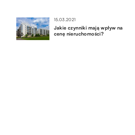
15.03.2021
Jakie czynniki mają wpływ na
cenę nieruchomości?
12.01.2022
Jak wymienić kompresor
klimatyzacji?
14.11.2022
jać
Jakie przedmioty są niezbędne
do wyposażenia swojego biura?