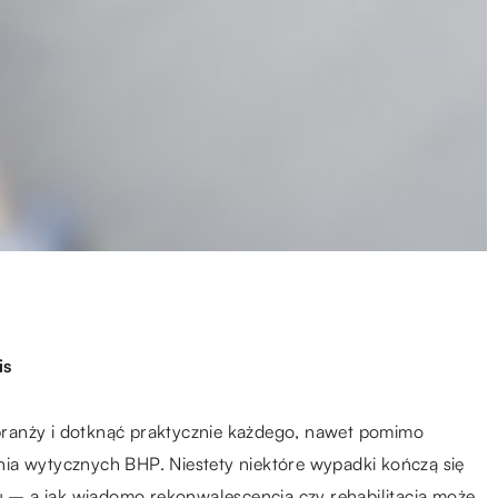
is
ranży i dotknąć praktycznie każdego, nawet pomimo
ia wytycznych BHP. Niestety niektóre wypadki kończą się
– a jak wiadomo rekonwalescencja czy rehabilitacja może