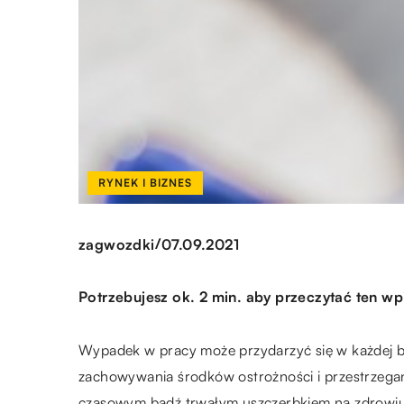
RYNEK I BIZNES
/
zagwozdki
07.09.2021
Potrzebujesz ok. 2 min. aby przeczytać ten wp
Wypadek w pracy może przydarzyć się w każdej b
zachowywania środków ostrożności i przestrzegan
czasowym bądź trwałym uszczerbkiem na zdrowiu 