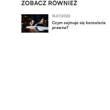
ZOBACZ RÓWNIEŻ
15.07.2022
Czym zajmuje się kancelaria
prawna?
25.01.2023
Z czego mogą być wykonane
lady sklepowe?
22.06.2021
Jakie działania pozwolą rozwi
firmę?
DODAJ KOMENTARZ