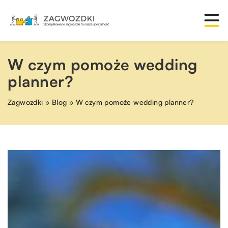
W czym pomoże wedding
planner?
Zagwozdki
»
Blog
»
W czym pomoże wedding planner?