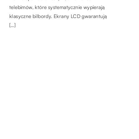
wieczór było […]
zwłaszcza jeśli jest on domowej roboty.
telebimów, które systematycznie wypierają
Stworzenie niesamowitego deseru w domu
klasyczne bilbordy. Ekrany LCD gwarantują
nie jest […]
[…]