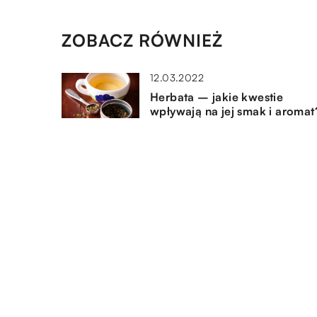
ZOBACZ RÓWNIEŻ
12.03.2022
Herbata – jakie kwestie
wpływają na jej smak i aromat
19.01.2018
Skórzany portfel to dobry
wybór?
19.08.2020
Sposoby na przedłużenie
paznokci