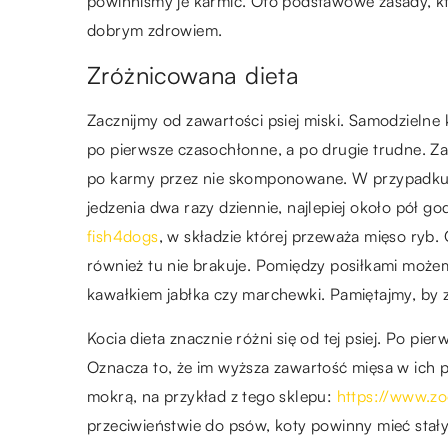
powinniśmy je karmić. Oto podstawowe zasady, kt
dobrym zdrowiem.
Zróżnicowana dieta
Zacznijmy od zawartości psiej miski. Samodziel
po pierwsze czasochłonne, a po drugie trudne. Zad
po karmy przez nie skomponowane. W przypadku
jedzenia dwa razy dziennie, najlepiej około pół
fish4dogs
, w składzie której przeważa mięso ry
również tu nie brakuje. Pomiędzy posiłkami moż
kawałkiem jabłka czy marchewki. Pamiętajmy, by 
Kocia dieta znacznie różni się od tej psiej. Po 
Oznacza to, że im wyższa zawartość mięsa w ich po
mokrą, na przykład z tego sklepu:
https://www.z
przeciwieństwie do psów, koty powinny mieć stały 