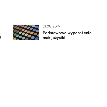
21.08.2019
Podstawowe wyposażenie
?
makijażystki
23.03.2020
Jak wygląda pierwszy trening
personalny?
14.09.2022
Przyczepa kempingowa – jakie
ma zastosowanie?