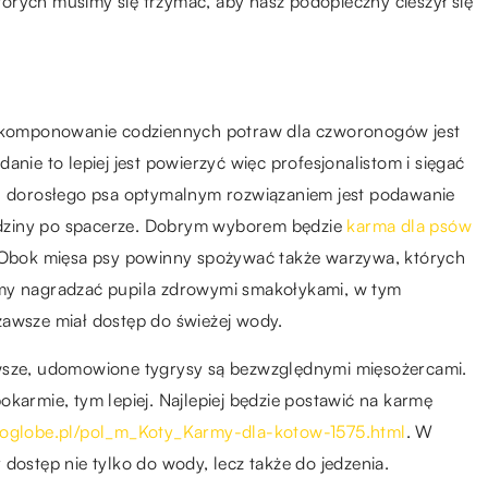
órych musimy się trzymać, aby nasz podopieczny cieszył się
ne komponowanie codziennych potraw dla czworonogów jest
anie to lepiej jest powierzyć więc profesjonalistom i sięgać
 dorosłego psa optymalnym rozwiązaniem jest podawanie
 godziny po spacerze. Dobrym wyborem będzie
karma dla psów
b. Obok mięsa psy powinny spożywać także warzywa, których
emy nagradzać pupila zdrowymi smakołykami, w tym
zawsze miał dostęp do świeżej wody.
pierwsze, udomowione tygrysy są bezwzględnymi mięsożercami.
karmie, tym lepiej. Najlepiej będzie postawić na karmę
ooglobe.pl/pol_m_Koty_Karmy-dla-kotow-1575.html
. W
dostęp nie tylko do wody, lecz także do jedzenia.