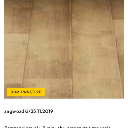
DOM I WNĘTRZE
/
zagwozdki
25.11.2019
Potrzebujesz ok. 2 min. aby przeczytać ten wpis