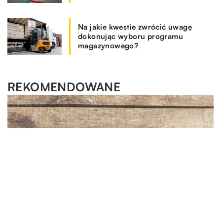
Na jakie kwestie zwrócić uwagę
dokonując wyboru programu
magazynowego?
REKOMENDOWANE
HOBBY I RELAKS/WYPOCZYNEK
MOTORYZACJA I TECHNOLOGIA
SPOSÓB ŻYCIA I STYL