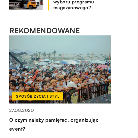
wyboru programu
magazynowego?
REKOMENDOWANE
SPOSÓB ŻYCIA I STYL
SPOSÓB ŻYCIA I STYL
RYNEK I BIZNES
31.05.2021
Moda chłopięca – jak wypada ubrać
27.08.2020
18.01.2023
młodego gentlemana na wesele?
O czym należy pamiętać, organizując
W jakich branżach używane są
event?
opakowania foliowe?
Wesele jest bardzo ważnym wydarzeniem nie