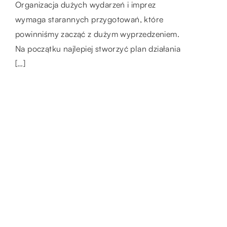
tylko dla Młodej Pary, ale również dla
Organizacja dużych wydarzeń i imprez
Opakowania z tworzyw sztucznych są
najbliższych osób. Taka uroczystość wymaga
wymaga starannych przygotowań, które
stosowane w wielu branżach, w tym w
więc odpowiedniego […]
powinniśmy zacząć z dużym wyprzedzeniem.
przemyśle spożywczym i napojów, przemyśle
Na początku najlepiej stworzyć plan działania
motoryzacyjnym, przemyśle chemicznym, […]
[…]