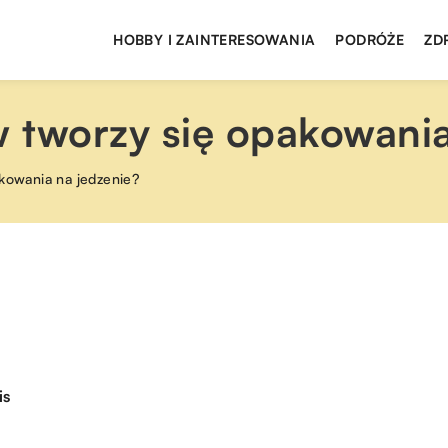
HOBBY I ZAINTERESOWANIA
PODRÓŻE
ZD
w tworzy się opakowani
akowania na jedzenie?
is