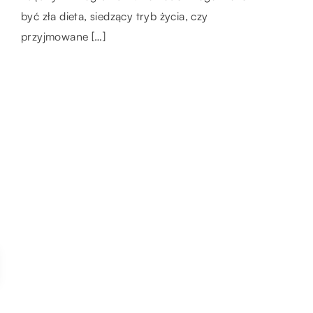
dzieci miały […]
być zła dieta, siedzący tryb życia, czy
którym jeszcze dekadę temu mało kto
przyjmowane […]
wierzył. Coraz […]