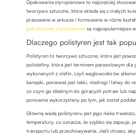
Opakowania styropianowe to najczęściej stosowan
tworzywo sztuczne, które składa się z małych kul
prasowane w arkusze i formowane w różne kształ
jednorazowe styropianowe
są najpopularniejsze w
Dlaczego polistyren jest tak popu
Polistyren to tworzywo sztuczne, które jest pow
poliolefiny, która jest terminem parasolowym dl
wykonanych z olefin, czyli węglowodorów alkenow
kanapki, ponieważ jest lekki, niedrogi i łatwy do 
co czyni go idealnym do gorących potraw lub nap
ponownie wykorzystany po tym, jak został poddan
Główną wadą polistyrenu jest jego niska trwałość.
temperatury, co oznacza, że szybko się zepsuje, je
transportu lub przechowywania. Jeśli chcesz, aby 