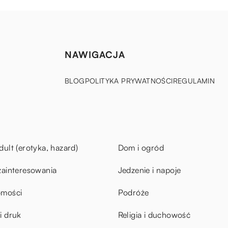
NAWIGACJA
BLOG
POLITYKA PRYWATNOŚCI
REGULAMIN
dult (erotyka, hazard)
Dom i ogród
zainteresowania
Jedzenie i napoje
omości
Podróże
i druk
Religia i duchowość