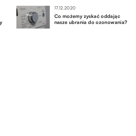
17.12.2020
Co możemy zyskać oddając
y
nasze ubrania do ozonowania?
04.07.2019
Wiosenne ubranka dla dzieci –
jak je dobierać?
06.12.2021
Chrzest Święty – jakie pamiątki
powinni kupić dziecku rodzice
chrzestni?