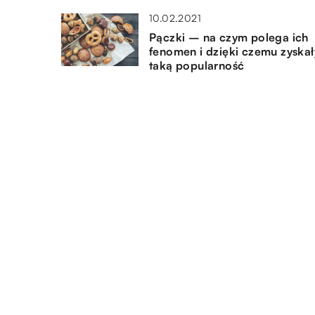
10.02.2021
Pączki – na czym polega ich
fenomen i dzięki czemu zyskał
taką popularność
28.07.2019
Typy bielizny, które podkreślą
smukłe nogi
13.08.2022
Wiaderka na lód – do czego
służą?
DODAJ KOMENTARZ