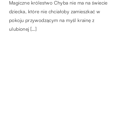
wakacyjnych, place zabaw pękały w szwach.
Z pewnością każdy troskliwy i kochający
Magiczne królestwo Chyba nie ma na świecie
Od wczesnych godzin porannych, a po późny
rodzic zdaje sobie sprawę, jak ważne jest
dziecka, które nie chciałoby zamieszkać w
wieczór było […]
spędzanie czasu z dziećmi. Dzięki temu
pokoju przywodzącym na myśl krainę z
można […]
ulubionej […]