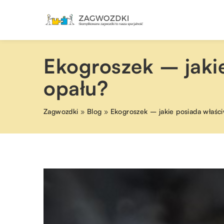
Ekogroszek – jaki
opału?
Zagwozdki
»
Blog
»
Ekogroszek – jakie posiada właśc