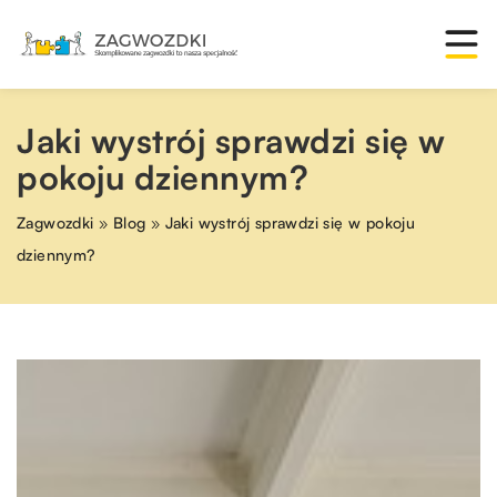
Jaki wystrój sprawdzi się w
pokoju dziennym?
Zagwozdki
»
Blog
»
Jaki wystrój sprawdzi się w pokoju
dziennym?