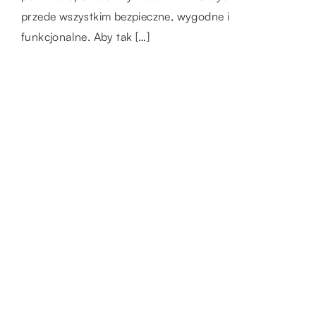
drugiego. Do transportu dużych towarów za
ognisku. Wiele osób ogranicza się do
przede wszystkim bezpieczne, wygodne i
[…]
kiełbaski nadzianej […]
funkcjonalne. Aby tak […]