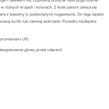
ługim rękawem lub rozpinaną bluzę (w razie pogorszenia
w różnych krojach i kolorach. Z kolei panom zaleca się
ane z bawełny (z podwiniętymi nogawkami). Do tego będzie
nsowej kurtki lub cienkiej wiatrówki. Ponadto niezbędne
 promieniami UV)
zabezpieczenie głowy przed udarem)
13.08.2021
y
Kto nadaje się do pracy w
prosektorium?