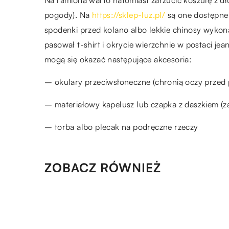
Na ramiona warto natomiast zarzucić koszulę z d
pogody). Na
https://sklep-luz.pl/
są one dostępne 
spodenki przed kolano albo lekkie chinosy wykon
pasował t-shirt i okrycie wierzchnie w postaci jea
mogą się okazać następujące akcesoria:
– okulary przeciwsłoneczne (chronią oczy przed
– materiałowy kapelusz lub czapka z daszkiem (
– torba albo plecak na podręczne rzeczy
ZOBACZ RÓWNIEŻ
20.12.2020
Opony – jak o nie dbać i kied
wymieniać?