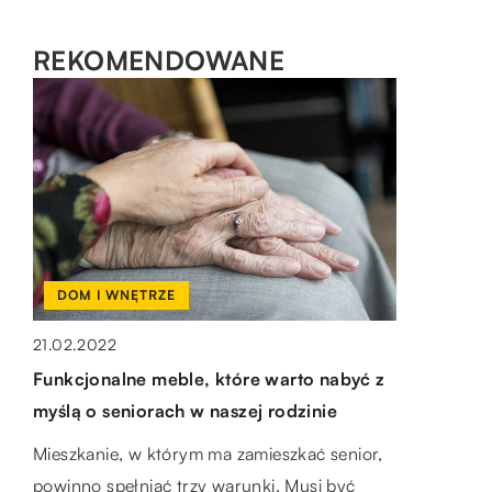
REKOMENDOWANE
HOBBY I RELAKS/WYPOCZYNEK
DOM I WNĘTRZE
PRZEDSIĘBIORCZOŚĆ I GOSPODARKA
27.01.2020
21.02.2022
07.02.2023
Jakie potrawy można ugotować w
Funkcjonalne meble, które warto nabyć z
Jak przewieźć duże towary za granicę?
ognisku?
myślą o seniorach w naszej rodzinie
Jest to częste pytanie osób, które chcą
W okresie wakacyjnym nic tak wspaniale nie
Mieszkanie, w którym ma zamieszkać senior,
przenieść swoje rzeczy z jednego kraju do
smakuje jak potrawy przyrządzone na
powinno spełniać trzy warunki. Musi być