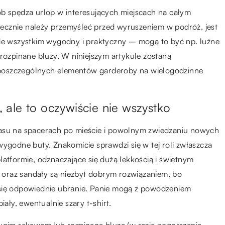
ób spędza urlop w interesujących miejscach na całym
niecznie należy przemyśleć przed wyruszeniem w podróż, jest
ede wszystkim wygodny i praktyczny – mogą to być np. luźne
 rozpinane bluzy. W niniejszym artykule zostaną
poszczególnych elementów garderoby na wielogodzinne
ale to oczywiście nie wszystko
zasu na spacerach po mieście i powolnym zwiedzaniu nowych
wygodne buty. Znakomicie sprawdzi się w tej roli zwłaszcza
platformie, odznaczające się dużą lekkością i świetnym
oraz sandały są niezbyt dobrym rozwiązaniem, bo
 się odpowiednie ubranie. Panie mogą z powodzeniem
iały, ewentualnie szary t-shirt.