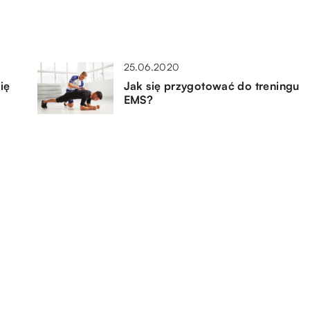
25.06.2020
ię
Jak się przygotować do treningu
EMS?
05.04.2019
Jakie właściwości mają ekspresy
Jura?
16.07.2021
ać
Jak zorganizować przyjęcie
urodzinowe dla dziecka na
świeżym powietrzu?