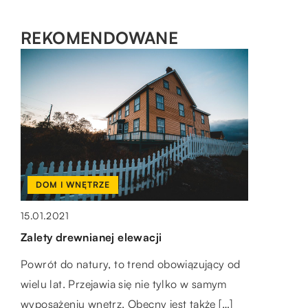
REKOMENDOWANE
SPOSÓB ŻYCIA I STYL
DOM I WNĘTRZE
HOBBY I RELAKS/WYPOCZYNEK
19.08.2020
15.01.2021
14.04.2019
Sposoby na przedłużenie paznokci
Zalety drewnianej elewacji
Co zabrać na wyjazd wędkarski?
Dłonie stanowią wizytówkę każdej kobiety. To
Powrót do natury, to trend obowiązujący od
Doświadczonemu wędkarzowi przygotowanie
na nie najczęściej zwracają uwagę inni
wielu lat. Przejawia się nie tylko w samym
rzeczy niezbędnych podczas wędkarskiego
podczas pierwszego spotkania, dlatego tak
wyposażeniu wnętrz. Obecny jest także […]
wyjazdu nie sprawia żadnego problemu. Wie