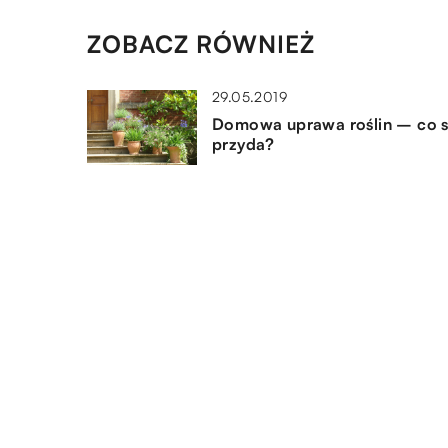
ZOBACZ RÓWNIEŻ
29.05.2019
Domowa uprawa roślin – co s
przyda?
14.12.2022
Jakie są różne typy ogrodzeń
posesji, które możemy
wymienić?
26.08.2021
Weselny dress code – co ubr
na tę uroczystość?