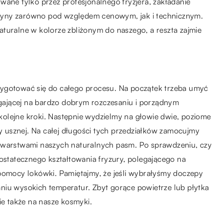
wane tylko przez profesjonalnego fryzjera, zakładanie
zyny zarówno pod względem cenowym, jak i technicznym.
turalne w kolorze zbliżonym do naszego, a reszta zajmie
zygotować się do całego procesu. Na początek trzeba umyć
legającej na bardzo dobrym rozczesaniu i porządnym
olejne kroki. Następnie wydzielmy na głowie dwie, poziome
ny usznej. Na całej długości tych przedziałków zamocujmy
d warstwami naszych naturalnych pasm. Po sprawdzeniu, czy
 ostatecznego kształtowania fryzury, polegającego na
 pomocy lokówki. Pamiętajmy, że jeśli wybrałyśmy doczepy
niu wysokich temperatur. Zbyt gorące powietrze lub płytka
ie także na nasze kosmyki.