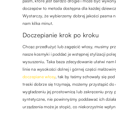
pasm, które jest bardzo drogie i może być wykony
doczepów to metoda dostępna dla każdej dziewc
Wystarczy, że wybierzemy dobrej jakości pasma na
nam kilka minut.
Doczepianie krok po kroku
Chcąc przedłużyć lub zagęścić włosy, musimy pr
nasze kosmyki i poddać je wstępnej stylizacji po
wysuszeniu. Taka baza zdecydowanie ułatwi nam k
linie na wysokości dolnej i górnej części małżowi
doczepiane włosy
, tak by taśmy schowały się po
treski dobrze się trzymają, możemy przystąpić do
wygładzeniu jej prostownicą lub zakręceniu przy
syntetyczne, nie powinnyśmy poddawać ich działa
urządzenia może je stopić, co niekorzystnie wpłyn