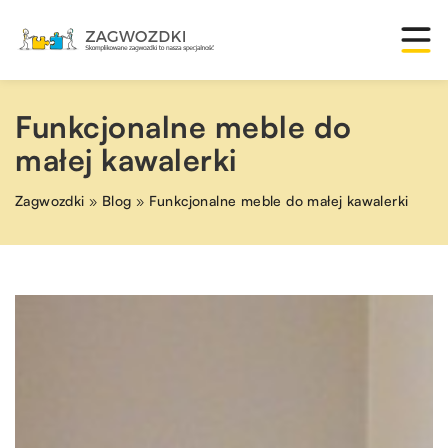
Funkcjonalne meble do
małej kawalerki
Zagwozdki
»
Blog
»
Funkcjonalne meble do małej kawalerki