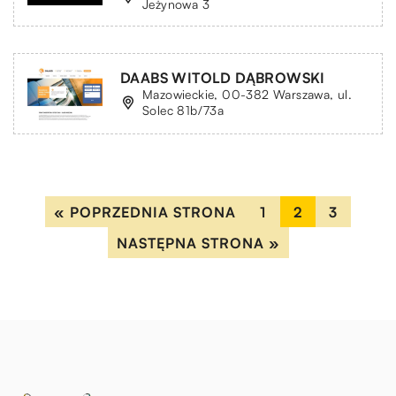
Jeżynowa 3
DAABS WITOLD DĄBROWSKI
Mazowieckie, 00-382 Warszawa, ul.
Solec 81b/73a
« POPRZEDNIA STRONA
1
2
3
NASTĘPNA STRONA »