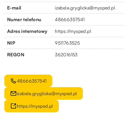
E-mail
izabela.gryglicka@mysped.pl
Numer telefonu
48666357541
Adres internetowy
https://mysped.pl
NIP
9511763525
REGON
362016153
48666357541
izabela.gryglicka@mysped.pl
https://mysped.pl