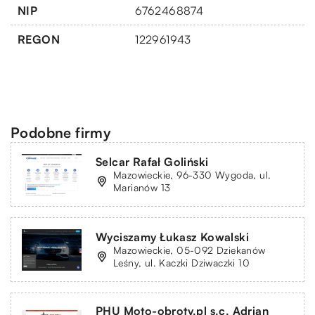
NIP
6762468874
REGON
122961943
Podobne firmy
Selcar Rafał Goliński
Mazowieckie, 96-330 Wygoda, ul.
Marianów 13
Wyciszamy Łukasz Kowalski
Mazowieckie, 05-092 Dziekanów
Leśny, ul. Kaczki Dziwaczki 10
PHU Moto-obroty.pl s.c. Adrian