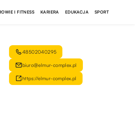
ROWIE I FITNESS
KARIERA
EDUKACJA
SPORT
48502040295
biuro@elmur-complex.pl
https://elmur-complex.pl