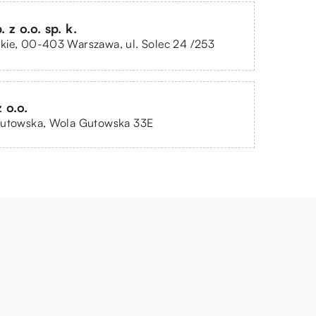
z o.o. sp. k.
kie, 00-403 Warszawa, ul. Solec 24 /253
 o.o.
Gutowska, Wola Gutowska 33E