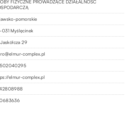
OBY FIZYCZNE PROWADZĄCE DZIAŁALNOŚĆ
OSPODARCZĄ
jawsko-pomorskie
-031 Myślęcinek
. Jaskółcza 29
uro@elmur-complex.pl
502040295
tps://elmur-complex.pl
42808988
0683636