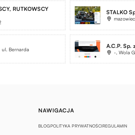
SCY, RUTKOWSCY
STALKO Sp. 
mazowiec
2
A.C.P. Sp. z
 ul. Bernarda
-, Wola 
NAWIGACJA
BLOG
POLITYKA PRYWATNOŚCI
REGULAMIN