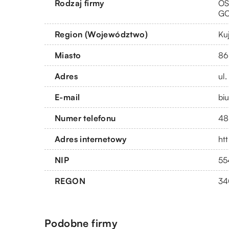
Rodzaj firmy
OS
G
Region (Województwo)
Ku
Miasto
86
Adres
ul
E-mail
bi
Numer telefonu
48
Adres internetowy
ht
NIP
55
REGON
34
Podobne firmy