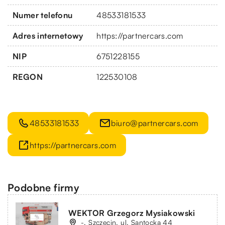
Numer telefonu
48533181533
Adres internetowy
https://partnercars.com
NIP
6751228155
REGON
122530108
48533181533
biuro@partnercars.com
https://partnercars.com
Podobne firmy
WEKTOR Grzegorz Mysiakowski
-, Szczecin, ul. Santocka 44