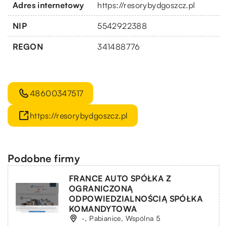
Adres internetowy
https://resorybydgoszcz.pl
NIP
5542922388
REGON
341488776
48600347517
https://resorybydgoszcz.pl
Podobne firmy
FRANCE AUTO SPÓŁKA Z
OGRANICZONĄ
ODPOWIEDZIALNOŚCIĄ SPÓŁKA
KOMANDYTOWA
-, Pabianice, Wspólna 5