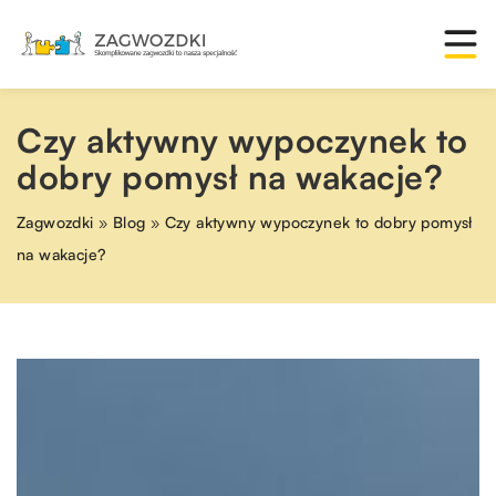
Czy aktywny wypoczynek to
dobry pomysł na wakacje?
Zagwozdki
»
Blog
»
Czy aktywny wypoczynek to dobry pomysł
na wakacje?