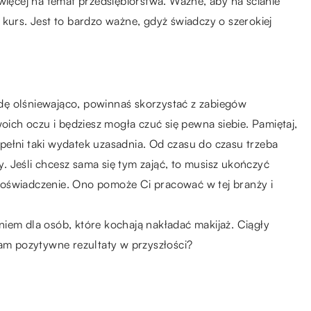
więcej na temat przedsiębiorstwa. Ważne, aby na ścianie
 kurs. Jest to bardzo ważne, gdyż świadczy o szerokiej
dę olśniewająco, powinnaś skorzystać z zabiegów
woich oczu i będziesz mogła czuć się pewna siebie. Pamiętaj,
w pełni taki wydatek uzasadnia. Od czasu do czasu trzeba
 Jeśli chcesz sama się tym zająć, to musisz ukończyć
oświadczenie. Ono pomoże Ci pracować w tej branży i
iem dla osób, które kochają nakładać makijaż. Ciągły
nam pozytywne rezultaty w przyszłości?