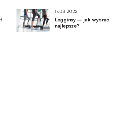
17.08.2022
t
Legginsy – jak wybrać
najlepsze?
26.03.2022
Jak należy przygotować swój
organizm do diety?
04.09.2021
Transportery dla zwierząt – jak
przewozić kota w samochodzie?