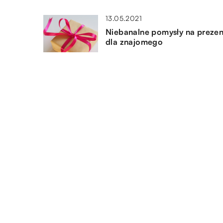
13.05.2021
Niebanalne pomysły na prezen
dla znajomego
21.08.2020
Jak nauczyć się kaligrafii?
16.06.2022
Twoje dziecko zachowuje się
inaczej niż zwykle? Co robić?
DODAJ KOMENTARZ