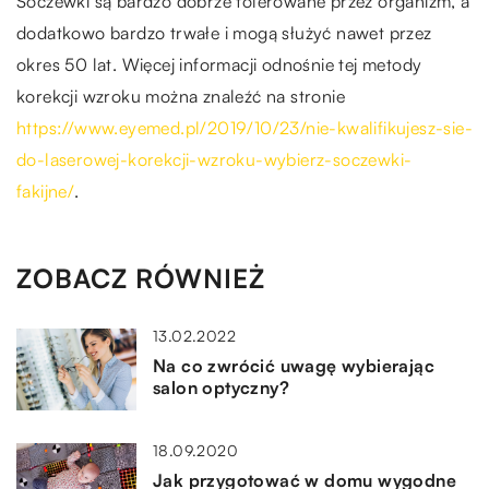
Soczewki są bardzo dobrze tolerowane przez organizm, a
dodatkowo bardzo trwałe i mogą służyć nawet przez
okres 50 lat. Więcej informacji odnośnie tej metody
korekcji wzroku można znaleźć na stronie
https://www.eyemed.pl/2019/10/23/nie-kwalifikujesz-sie-
do-laserowej-korekcji-wzroku-wybierz-soczewki-
fakijne/
.
ZOBACZ RÓWNIEŻ
13.02.2022
Na co zwrócić uwagę wybierając
salon optyczny?
18.09.2020
Jak przygotować w domu wygodne