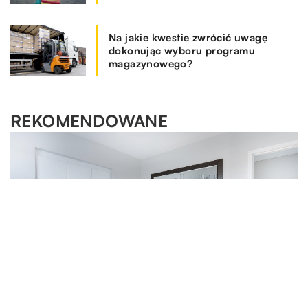
Na jakie kwestie zwrócić uwagę
dokonując wyboru programu
magazynowego?
REKOMENDOWANE
DOM I WNĘTRZE
DOM I WNĘTRZE
RYNEK I BIZNES