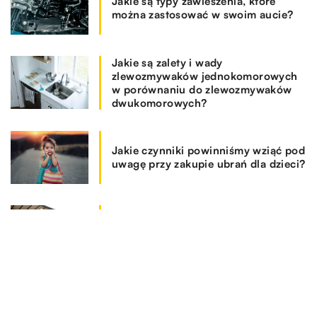
Jakie są typy zawieszenia, które
można zastosować w swoim aucie?
Jakie są zalety i wady
zlewozmywaków jednokomorowych
w porównaniu do zlewozmywaków
dwukomorowych?
Jakie czynniki powinniśmy wziąć pod
uwagę przy zakupie ubrań dla dzieci?
Na jakie kwestie zwrócić uwagę
dokonując wyboru programu
magazynowego?
REKOMENDOWANE