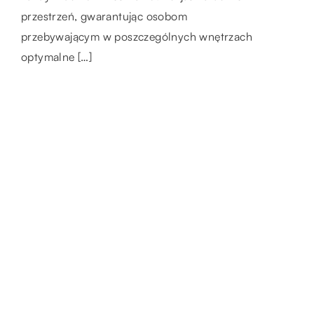
Dostarczają one niezbędnych […]
przestrzeń, gwarantując osobom
aranżacji sklepu odzieżowego. Oczywiście
przebywającym w poszczególnych wnętrzach
należy upewnić się, że jest wystarczająco
optymalne […]
dużo […]