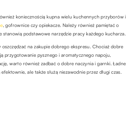
również koniecznością kupna wielu kuchennych przyborów i
ce
, gofrownice czy opiekacze. Należy również pamiętać o
óre stanowią podstawowe narzędzie pracy każdego kucharza.
y oszczędzać na zakupie dobrego ekspresu. Chociaż dobre
ają przygotowanie pysznego i aromatycznego napoju,
cję, warto również zadbać o dobre naczynia i garnki. Ładne
 efektownie, ale także służą niezawodnie przez długi czas.
10.09.2019
 i
Jaką wagę wybrać do swojej
firmy?