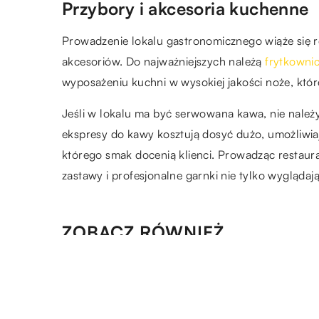
Przybory i akcesoria kuchenne
Prowadzenie lokalu gastronomicznego wiąże się 
akcesoriów. Do najważniejszych należą
frytkowni
wyposażeniu kuchni w wysokiej jakości noże, kt
Jeśli w lokalu ma być serwowana kawa, nie należ
ekspresy do kawy kosztują dosyć dużo, umożliwi
którego smak docenią klienci. Prowadząc restaura
zastawy i profesjonalne garnki nie tylko wyglądają
ZOBACZ RÓWNIEŻ
10.11.2021
Znaki poziome – co oznaczają
jak pomagają kierowcom?