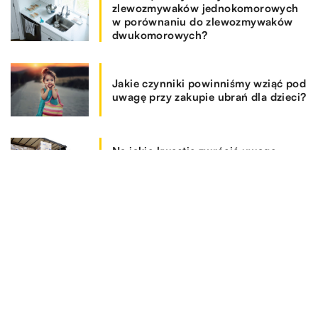
zlewozmywaków jednokomorowych
w porównaniu do zlewozmywaków
dwukomorowych?
Jakie czynniki powinniśmy wziąć pod
uwagę przy zakupie ubrań dla dzieci?
Na jakie kwestie zwrócić uwagę
dokonując wyboru programu
magazynowego?
REKOMENDOWANE