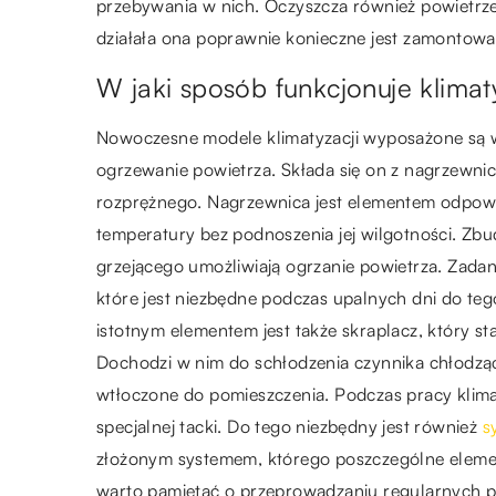
przebywania w nich. Oczyszcza również powietrze
działała ona poprawnie konieczne jest zamontowan
W jaki sposób funkcjonuje klimat
Nowoczesne modele klimatyzacji wyposażone są w
ogrzewanie powietrza. Składa się on z nagrzewnic
rozprężnego. Nagrzewnica jest elementem odpowi
temperatury bez podnoszenia jej wilgotności. Zbu
grzejącego umożliwiają ogrzanie powietrza. Zadan
które jest niezbędne podczas upalnych dni do te
istotnym elementem jest także skraplacz, który 
Dochodzi w nim do schłodzenia czynnika chłodząc
wtłoczone do pomieszczenia. Podczas pracy klimaty
specjalnej tacki. Do tego niezbędny jest również
s
złożonym systemem, którego poszczególne element
warto pamiętać o przeprowadzaniu regularnych p