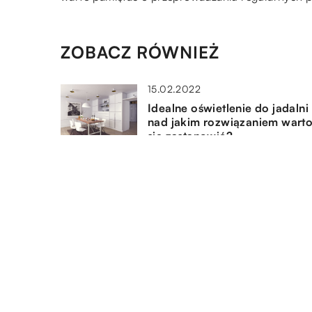
ZOBACZ RÓWNIEŻ
15.02.2022
Idealne oświetlenie do jadaln
nad jakim rozwiązaniem wart
się zastanowić?
25.06.2021
W jaki sposób prawidłowo
zabezpieczyć meble przed
przeprowadzką?
31.07.2021
Dachy z poliwęglanu – czym 
charakteryzują i dlaczego war
w nie inwestować?