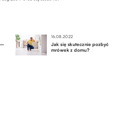
16.08.2022
i –
Jak się skutecznie pozbyć
o
mrówek z domu?
17.05.2021
Klimatyzacja w domu – co
powinno skłonić nas do jej
zakupu?
15.09.2021
się
Samemu czy z pomocą
to
specjalistów – jak stworzyć
przydomowy plac zabaw?