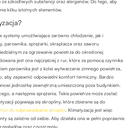
 ze szkodliwych substancji oraz alergenów. Do tego, aby
ie kilku istotnych elementów.
yzacja?
 systemy umożliwiające zarówno chłodzenie, jak i
y, parownika, sprężarki, skraplacza oraz zaworu
edzialnym za ogrzewanie powietrza do określonej
dowana jest ona najczęściej z rur, które za pomocą czynnika
iem parownika jest z kolei wytwarzanie zimnego powietrza,
go, aby zapewnić odpowiedni komfort termiczny. Bardzo
stanowi jednostkę zewnętrzną umieszczoną poza budynkiem.
ego, a następnie sprężenia. Takie powietrze może zostać
zacji pojawiają się skropliny, które zbierane są do
yfon do odprowadzania skroplin
. Klimatyzacja jest więc
y są zależne od siebie. Aby działała ona w pełni poprawnie
rzeglądów oraz czyszczeniu.