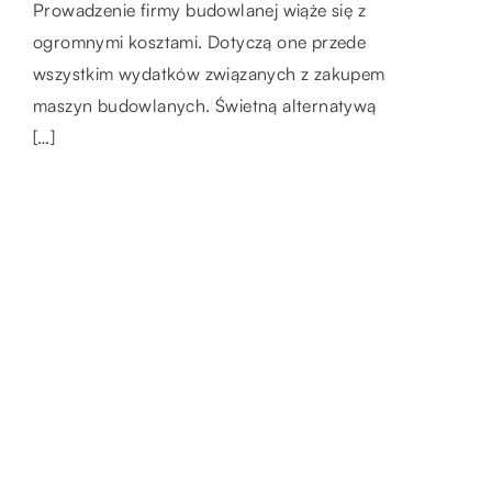
wyglądu? A może zastanawiasz się nad
Prowadzenie firmy budowlanej wiąże się z
zmianą aranżacji swojego […]
ogromnymi kosztami. Dotyczą one przede
wszystkim wydatków związanych z zakupem
maszyn budowlanych. Świetną alternatywą
[…]