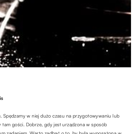
is
. Spędzamy w niej dużo czasu na przygotowywaniu lub
 tam gości. Dobrze, gdy jest urządzona w sposób
nym zadaniem. Warto zadbać o to, by była wyposażona w