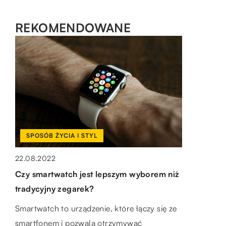
REKOMENDOWANE
ZDROWIE
10.01.2023
Czy depilacja laserowa jest inwazyjna dla
zdrowia skóry? Czy to bezpieczne?
Laserowe usuwanie włosów jest nieinwazyjną
SPOSÓB ŻYCIA I STYL
procedurą, która trwale usuwa niechciane
ZDROWIE
włosy na dobre. Laser celuje w pigment w
22.08.2022
łodydze włosa […]
08.09.2022
Czy smartwatch jest lepszym wyborem niż
Osocze bogatopłytkowe – Jak może Ci
tradycyjny zegarek?
pomóc?
Smartwatch to urządzenie, które łączy się ze
Osocze bogatopłytkowe (PRP) to rodzaj
smartfonem i pozwala otrzymywać