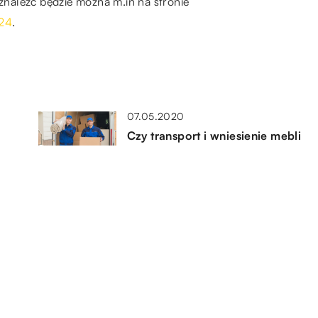
 znaleźć będzie można m.in na stronie
c24
.
07.05.2020
Czy transport i wniesienie mebli
zawsze jest dodatkowo płatne?
25.11.2019
Na co zwrócić uwagę przy
zakupie mebli?
15.06.2022
y
Płytki imitujące kamień – czy się
sprawdzają?