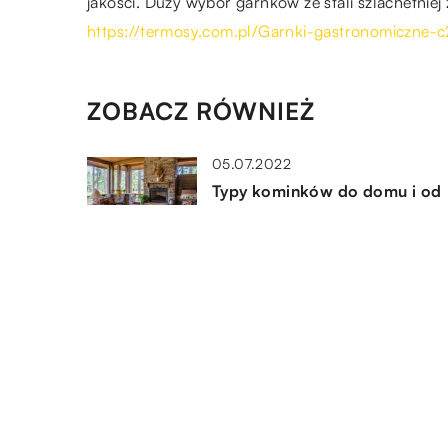
jakości. Duży wybór garnków ze stali szlachetniej
https://termosy.com.pl/Garnki-gastronomiczne-
ZOBACZ RÓWNIEŻ
05.07.2022
Typy kominków do domu i od
czego powinien zależeć jego
wybór
17.06.2018
Wybór mebli do jadalni
01.08.2019
Meble, które gwarantują udan
odpoczynek w salonie