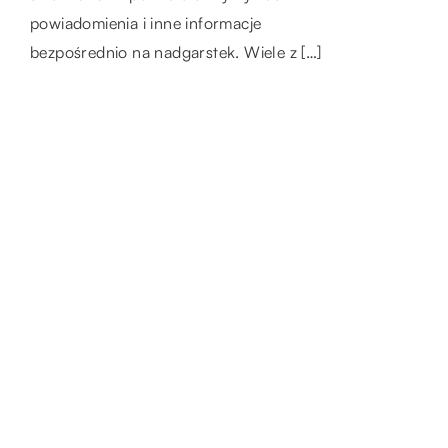
leczenia, który wykorzystuje płytki krwi do
powiadomienia i inne informacje
wspomagania leczenia urazów i schorzeń.
bezpośrednio na nadgarstek. Wiele z […]
Osocze bogatopłytkowe może być […]