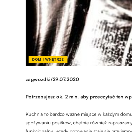
DOM I WNĘTRZE
/
zagwozdki
29.07.2020
Potrzebujesz ok. 2 min. aby przeczytać ten wp
Kuchnia to bardzo ważne miejsce w każdym domu
spożywaniu posiłków, chętnie również zapraszamy
funkcjonalny, wtedy gotowanie staje się przyjem