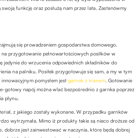
ią swoją funkcję oraz posłużą nam przez lata. Zastanówmy
ń zajmują się prowadzeniem gospodarstwa domowego,
n na przygotowanie pełnowartościowych posiłków w
ę jedynie do wrzucenia odpowiednich składników do
enia na palniku. Posiłek przygotowuje się sam, a my w tym
 i innowacyjnym pomysłem jest
garnek z kranem
. Gotowanie
jsze-gotowy napój można wlać bezpośrednio z garnka poprzez
ia płynu.
eriał, z jakiego zostały wykonane. W przypadku garnków
ardzo wytrzymała. Mimo iż produkty takie są nieco droższe od
, dobrze jest zainwestować w naczynia, które będą dobrej