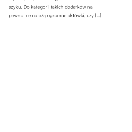
narzekają, że muszą przy tym zająć się
pomiędzy oddalonymi […]
szyku. Do kategorii takich dodatków na
tysiącami spraw, niezależnie od tego, […]
pewno nie należą ogromne aktówki, czy […]