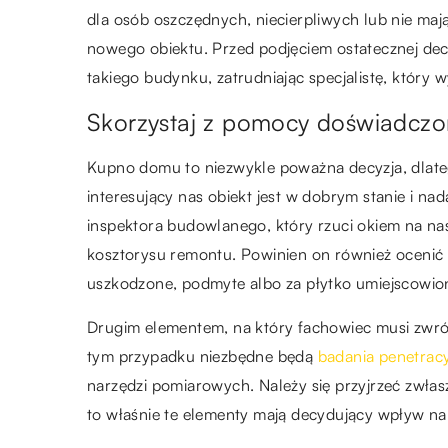
dla osób oszczędnych, niecierpliwych lub nie ma
nowego obiektu. Przed podjęciem ostatecznej decy
takiego budynku, zatrudniając specjalistę, który
Skorzystaj z pomocy doświadcz
Kupno domu to niezwykle poważna decyzja, dlateg
interesujący nas obiekt jest w dobrym stanie i na
inspektora budowlanego, który rzuci okiem na n
kosztorysu remontu. Powinien on również ocenić 
uszkodzone, podmyte albo za płytko umiejscowio
Drugim elementem, na który fachowiec musi zwrócić
tym przypadku niezbędne będą
badania penetrac
narzędzi pomiarowych. Należy się przyjrzeć zwła
to właśnie te elementy mają decydujący wpływ n