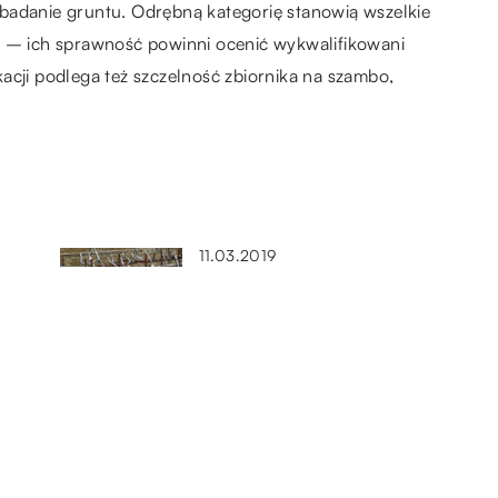
badanie gruntu. Odrębną kategorię stanowią wszelkie
a – ich sprawność powinni ocenić wykwalifikowani
fikacji podlega też szczelność zbiornika na szambo,
11.03.2019
Jak kupować odpowiednie
części do aut?
21.11.2019
i w
Uszkodzone auto – naprawiać
czy oddać do skupu?
10.11.2021