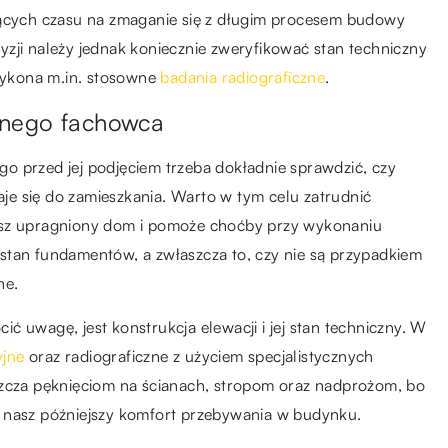
jących czasu na zmaganie się z długim procesem budowy
zji należy jednak koniecznie zweryfikować stan techniczny
 wykona m.in. stosowne
badania radiograficzne
.
onego fachowca
o przed jej podjęciem trzeba dokładnie sprawdzić, czy
daje się do zamieszkania. Warto w tym celu zatrudnić
asz upragniony dom i pomoże choćby przy wykonaniu
stan fundamentów, a zwłaszcza to, czy nie są przypadkiem
ne.
 uwagę, jest konstrukcja elewacji i jej stan techniczny. W
yjne
oraz radiograficzne z użyciem specjalistycznych
szcza pęknięciom na ścianach, stropom oraz nadprożom, bo
a nasz późniejszy komfort przebywania w budynku.