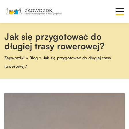
Jak się przygotować do
długiej trasy rowerowej?
Zagwozdki
»
Blog
»
Jak się przygotować do długiej trasy
rowerowej?