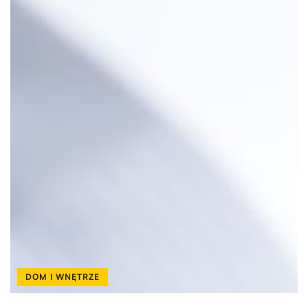
DOM I WNĘTRZE