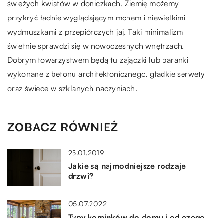
świeżych kwiatów w doniczkach. Ziemię możemy
przykryć ładnie wyglądającym mchem i niewielkimi
wydmuszkami z przepiórczych jaj. Taki minimalizm
świetnie sprawdzi się w nowoczesnych wnętrzach.
Dobrym towarzystwem będą tu zajączki lub baranki
wykonane z betonu architektonicznego, gładkie serwety
oraz świece w szklanych naczyniach.
ZOBACZ RÓWNIEŻ
25.01.2019
Jakie są najmodniejsze rodzaje
drzwi?
05.07.2022
Typy kominków do domu i od czego