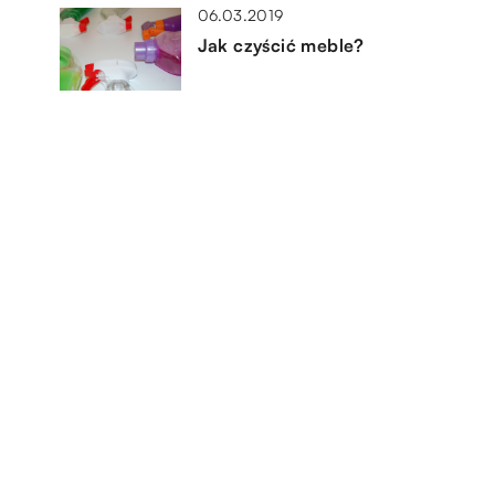
06.03.2019
Jak czyścić meble?
16.07.2020
owe
Jakie cechy powinno spełniać
łóżko dla dziecka?
07.04.2019
 co
Akcesoria do wody – które z
nich warto mieć?