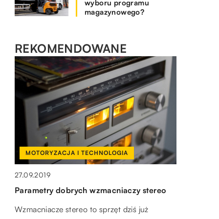
wyboru programu
magazynowego?
REKOMENDOWANE
HOBBY I RELAKS/WYPOCZYNEK
ZDROWIE
MOTORYZACJA I TECHNOLOGIA
05.09.2021
18.04.2020
27.09.2019
Kurs na patent sternika motorowodnego
Jak botoks może przyczynić się do
Parametry dobrych wzmacniaczy stereo
– jak się do niego przygotować?
zmniejszenia potliwości w organizmie?
Wzmacniacze stereo to sprzęt dziś już