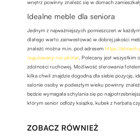
wnętrz powinny znaleźć się w domach zamieszka
Idealne meble dla seniora
Jednym z najważniejszych pomieszczeń w każdym m
dlatego warto zainwestować w dobrej jakości meble
znaleźć można m.in. pod adresem
https://almach
regulowany-na-pilota/
. Polecany jest wszystkim
zdolności ruchowej. Możliwość sterowania fotele
kilka chwil znajdzie dogodną dla siebie pozycję, id
salonie osoby w podeszłym wieku powinny znaleźć s
będzie wymagała schylania się po najpotrzebniejs
którym senior odłoży książkę, kubek z herbatą czy
ZOBACZ RÓWNIEŻ