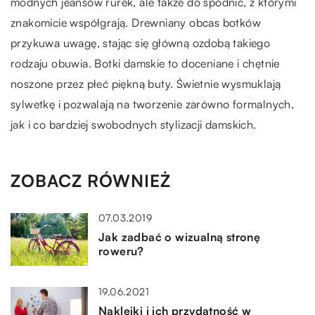
modnych jeansów rurek, ale także do spódnic, z którymi
znakomicie współgrają. Drewniany obcas botków
przykuwa uwagę, stając się główną ozdobą takiego
rodzaju obuwia. Botki damskie to doceniane i chętnie
noszone przez płeć piękną buty. Świetnie wysmuklają
sylwetkę i pozwalają na tworzenie zarówno formalnych,
jak i co bardziej swobodnych stylizacji damskich.
ZOBACZ RÓWNIEŻ
07.03.2019
Jak zadbać o wizualną stronę
roweru?
19.06.2021
Naklejki i ich przydatność w