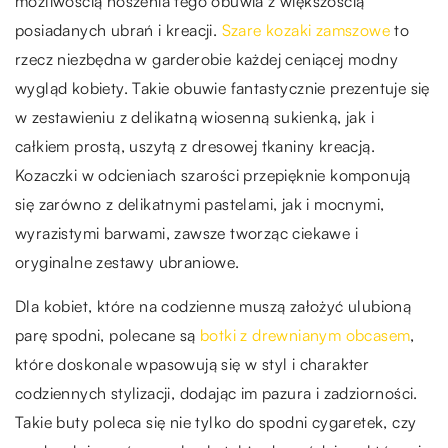
możliwością noszenia tego obuwia z większością
posiadanych ubrań i kreacji.
Szare kozaki zamszowe
to
rzecz niezbędna w garderobie każdej ceniącej modny
wygląd kobiety. Takie obuwie fantastycznie prezentuje się
w zestawieniu z delikatną wiosenną sukienką, jak i
całkiem prostą, uszytą z dresowej tkaniny kreacją.
Kozaczki w odcieniach szarości przepięknie komponują
się zarówno z delikatnymi pastelami, jak i mocnymi,
wyrazistymi barwami, zawsze tworząc ciekawe i
oryginalne zestawy ubraniowe.
Dla kobiet, które na codzienne muszą założyć ulubioną
parę spodni, polecane są
botki z drewnianym obcasem
,
które doskonale wpasowują się w styl i charakter
codziennych stylizacji, dodając im pazura i zadziorności.
Takie buty poleca się nie tylko do spodni cygaretek, czy