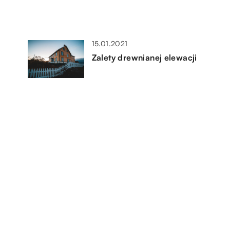
15.01.2021
Zalety drewnianej elewacji
07.11.2019
Jak używać uzdatniaczy wody?
08.03.2020
Jak za pomocą kilku mebli
zmienić wystrój wnętrz?