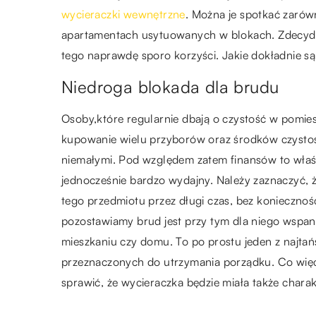
wycieraczki wewnętrzne
. Można je spotkać zarów
apartamentach usytuowanych w blokach. Zdecydo
tego naprawdę sporo korzyści. Jakie dokładnie są 
Niedroga blokada dla brudu
Osoby,które regularnie dbają o czystość w pomie
kupowanie wielu przyborów oraz środków czystoś
niemałymi. Pod względem zatem finansów to właśni
jednocześnie bardzo wydajny. Należy zaznaczyć, ż
tego przedmiotu przez długi czas, bez konieczno
pozostawiamy brud jest przy tym dla niego wspani
mieszkaniu czy domu. To po prostu jeden z najta
przeznaczonych do utrzymania porządku. Co więce
sprawić, że wycieraczka będzie miała także char