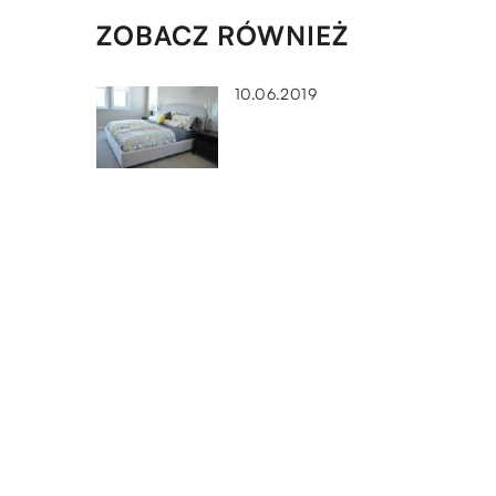
ZOBACZ RÓWNIEŻ
10.06.2019
10.09.2019
Co pozwoli na zapewnienie
czystości w warsztacie?
13.08.2022
Schody – z czego mogą być
wykonane?
DODAJ KOMENTARZ