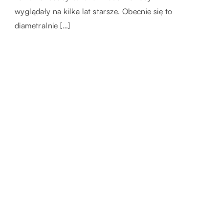
hydroksy (AHA). Od lat stosowany jest w
wyglądały na kilka lat starsze. Obecnie się to
produktach do […]
diametralnie […]