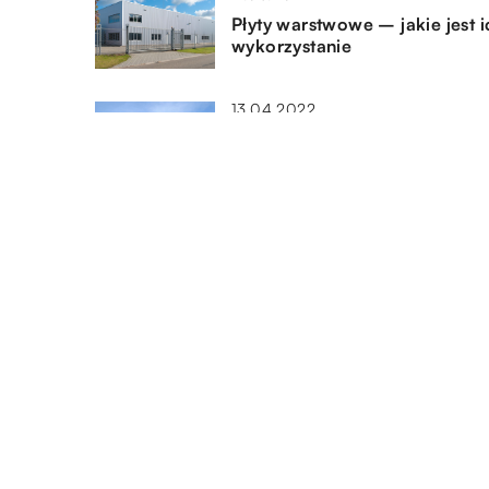
Płyty warstwowe – jakie jest i
wykorzystanie
13.04.2022
Skup mieszkań – wszystko co
musisz wiedzieć
11.05.2022
Na co zwrócić uwagę przy
wyborze grilla?
DODAJ KOMENTARZ