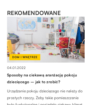
REKOMENDOWANE
DOM I WNĘTRZE
RYNEK I BIZNES
04.01.2022
MOTORYZACJA I TECHNOLOGIA
14.09.2022
Sposoby na ciekawą aranżację pokoju
10.09.2018
Czym są stopery reklamowe?
dziecięcego – jak to zrobić?
Jaki płyn chłodniczy wybrać?
Stopery reklamowe to świetny sposób, aby
Urządzanie pokoju dziecięcego nie należy do
Hydrauliczny układ chłodzenia potrzebuje
Twój produkt został zauważony. Są one
prostych rzeczy. Żeby takie pomieszczenie
płynu, który pozwoli efektywnie
zaprojektowane do siedzenia na półkach i
było funkcjonalne i posiadało ciekawy klimat,