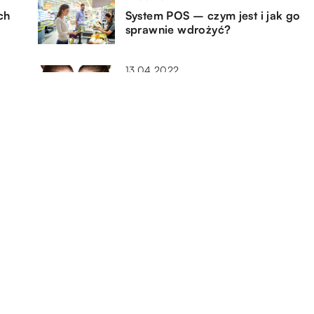
ch
System POS – czym jest i jak go
sprawnie wdrożyć?
13.04.2022
Dermatolodzy estetyczni – czym
różnią się od innych
dermatologów?
11.05.2022
Jak rozpoznać dobrej jakości
klej?