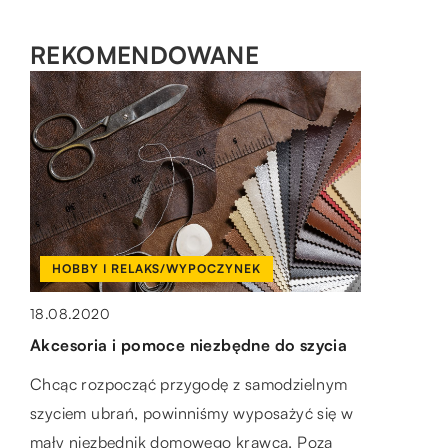
REKOMENDOWANE
HOBBY I RELAKS/WYPOCZYNEK
SPOSÓB ŻYCIA I STYL
SPOSÓB ŻYCIA I STYL
18.08.2020
07.10.2022
16.10.2019
Akcesoria i pomoce niezbędne do szycia
Prezent dla właściciela psa – Co wybrać?
Co to są egzaminy Cambridge?
Chcąc rozpocząć przygodę z samodzielnym
Psy są najlepszym przyjacielem człowieka.
Znajomość i umiejętność posługiwania się
szyciem ubrań, powinniśmy wyposażyć się w
Potrafią być bardzo lojalne, ochronne i czułe.
językiem obcym jest niezwykle przydatna, tak
mały niezbędnik domowego krawca. Poza
Jeśli masz psa, wiesz, jak wiele radości daje