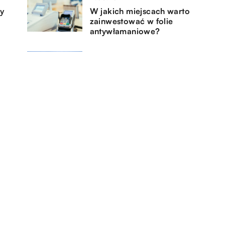
dy
W jakich miejscach warto
zainwestować w folie
antywłamaniowe?
13.04.2022
Skup mieszkań – wszystko co
musisz wiedzieć
12.06.2022
aty
System POS – czym jest i jak go
sprawnie wdrożyć?