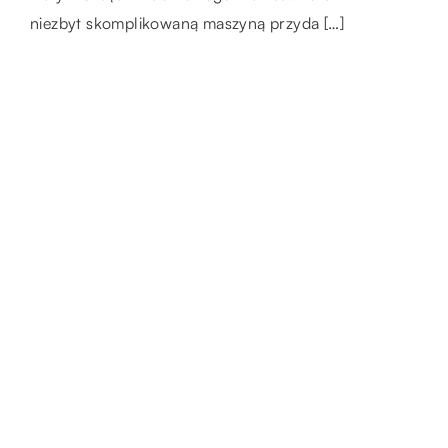
w pracy, jak i w codziennym życiu. Wiele
niezbyt skomplikowaną maszyną przyda […]
[…]
osób […]