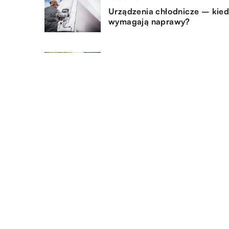
Urządzenia chłodnicze – kie
wymagają naprawy?
11.05.2022
Na co zwrócić uwagę przy
wyborze grilla?
11.05.2022
Do czego używane są termost
pomieszczeniowe?
DODAJ KOMENTARZ